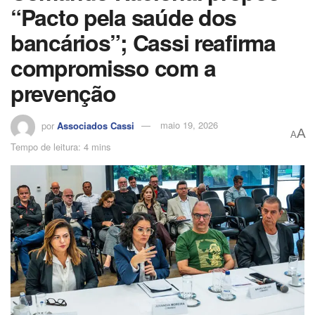
“Pacto pela saúde dos
bancários”; Cassi reafirma
compromisso com a
prevenção
por
Associados Cassi
maio 19, 2026
A
A
Tempo de leitura: 4 mins