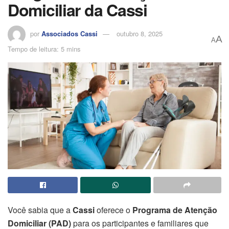
Domiciliar da Cassi
por
Associados Cassi
outubro 8, 2025
A
A
Tempo de leitura: 5 mins
Você sabia que a
Cassi
oferece o
Programa de Atenção
Domiciliar (PAD)
para os participantes e familiares que