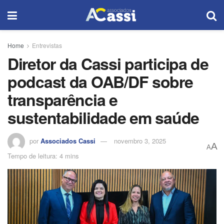
Home
Entrevistas
Diretor da Cassi participa de
podcast da OAB/DF sobre
transparência e
sustentabilidade em saúde
por
Associados Cassi
novembro 3, 2025
A
A
Tempo de leitura: 4 mins