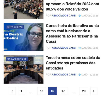
aprovam o Relatório 2024 com
80,5% dos votos válidos
POR
ASSOCIADOS CASSI
MAIO 27, 2025
Conselheira deliberativa conta
ENTREVISTAS
como está funcionando a
Assessoria ao Participante na
Cassi
POR
ASSOCIADOS CASSI
MAIO 26, 2025
Terceira mesa sobre custeio da
UNCATEGORIZED
Cassi reforça premissas das
entidades
POR
ASSOCIADOS CASSI
MAIO 15, 2025
1
…
15
16
17
…
20