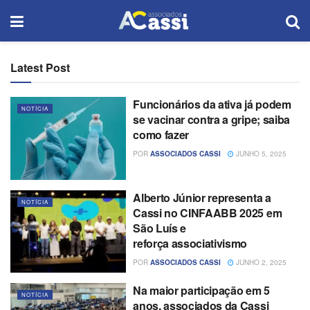
Latest Post
Funcionários da ativa já podem
NOTÍCIA
se vacinar contra a gripe; saiba
como fazer
POR
ASSOCIADOS CASSI
JUNHO 5, 2025
Alberto Júnior representa a
NOTÍCIA
Cassi no CINFAABB 2025 em
São Luís e
reforça associativismo
POR
ASSOCIADOS CASSI
JUNHO 2, 2025
Na maior participação em 5
NOTÍCIA
anos, associados da Cassi