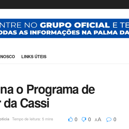
ONOSCO
LINKS ÚTEIS
ona o Programa de
 da Cassi
0
0
0
otícia
Tempo de leitura: 5 mins
A
A