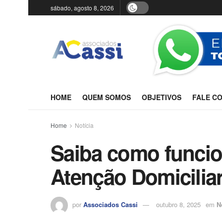
sábado, agosto 8, 2026
HOME
QUEM SOMOS
OBJETIVOS
FALE C
Home
Notícia
Saiba como funci
Atenção Domiciliar
por
Associados Cassi
outubro 8, 2025
em
N