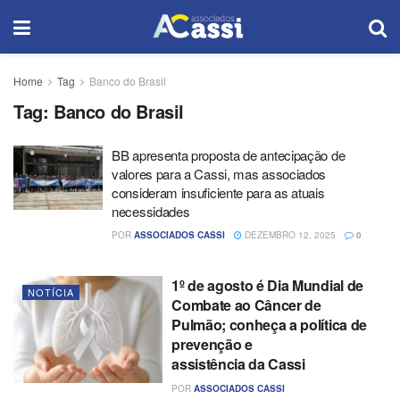
Home
Tag
Banco do Brasil
Tag:
Banco do Brasil
BB apresenta proposta de antecipação de
valores para a Cassi, mas associados
consideram insuficiente para as atuais
necessidades
POR
ASSOCIADOS CASSI
DEZEMBRO 12, 2025
0
1º de agosto é Dia Mundial de
NOTÍCIA
Combate ao Câncer de
Pulmão; conheça a política de
prevenção e
assistência da Cassi
POR
ASSOCIADOS CASSI