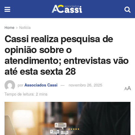
Home
Notícia
Cassi realiza pesquisa de
opinião sobre o
atendimento; entrevistas vão
até esta sexta 28
por
Associados Cassi
novembro 26, 2025
A
A
Tempo de leitura: 2 mins