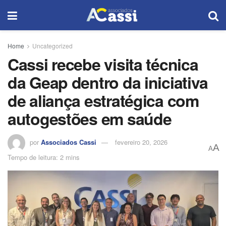
Home
Uncategorized
Cassi recebe visita técnica
da Geap dentro da iniciativa
de aliança estratégica com
autogestões em saúde
por
Associados Cassi
fevereiro 20, 2026
A
A
Tempo de leitura: 2 mins