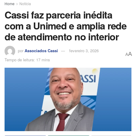
Home
Notícia
Cassi faz parceria inédita
com a Unimed e amplia rede
de atendimento no interior
por
Associados Cassi
fevereiro 3, 2026
A
A
Tempo de leitura: 17 mins