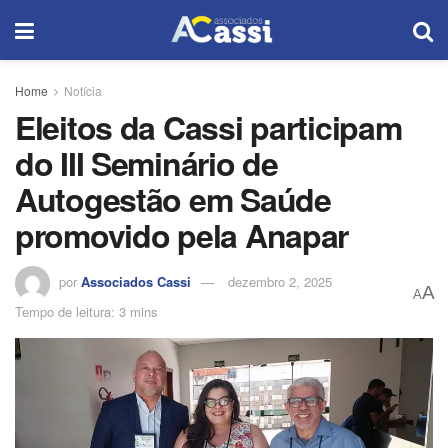
Home
Notícia
Eleitos da Cassi participam
do III Seminário de
Autogestão em Saúde
promovido pela Anapar
por
Associados Cassi
dezembro 2, 2025
A
A
Tempo de leitura: 3 mins