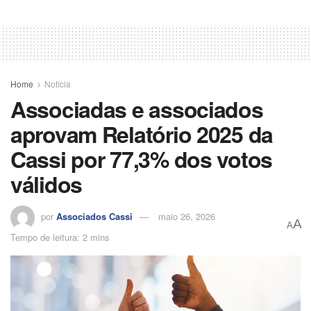
Home
Notícia
Associadas e associados
aprovam Relatório 2025 da
Cassi por 77,3% dos votos
válidos
por
Associados Cassi
maio 26, 2026
A
A
Tempo de leitura: 2 mins