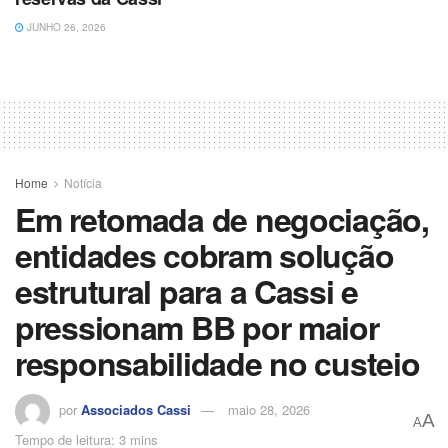
JUNHO 26, 2026
Home
Notícia
Em retomada de negociação,
entidades cobram solução
estrutural para a Cassi e
pressionam BB por maior
responsabilidade no custeio
por
Associados Cassi
maio 28, 2026
A
A
Tempo de leitura: 3 mins