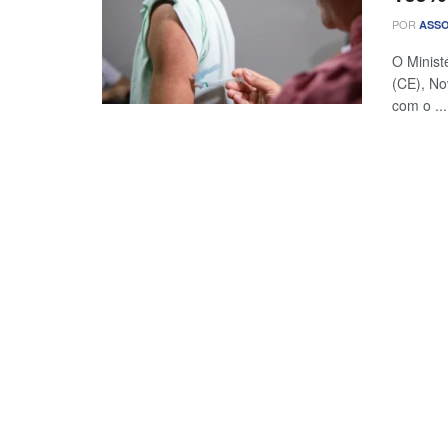
POR
ASSO
O Minist
(CE), No
com o ...