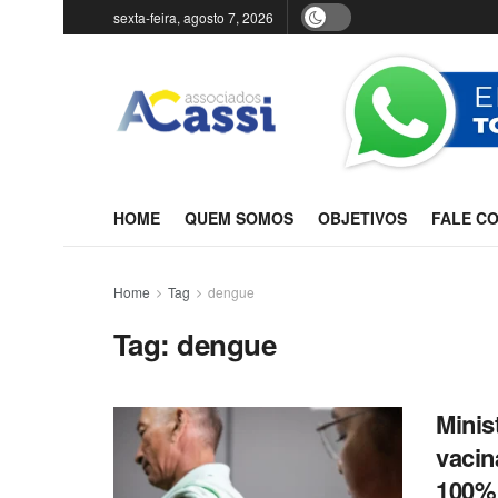
sexta-feira, agosto 7, 2026
HOME
QUEM SOMOS
OBJETIVOS
FALE C
Home
Tag
dengue
Tag:
dengue
Minis
vacin
100% 