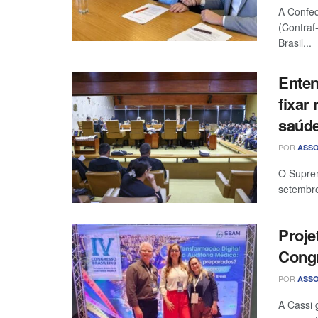
A Confed
(Contraf
Brasil...
Enten
fixar
saúde
POR
ASSO
O Suprem
setembro
Proje
Congr
POR
ASSO
A Cassi 