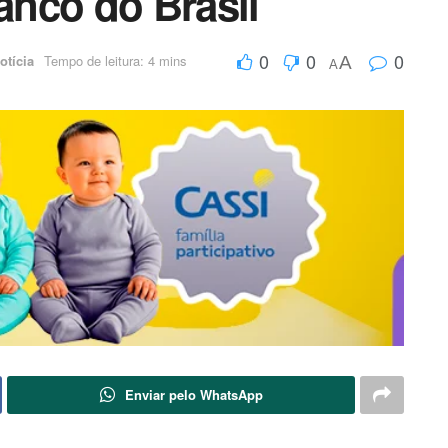
nco do Brasil
0
0
0
otícia
Tempo de leitura: 4 mins
A
A
Enviar pelo WhatsApp