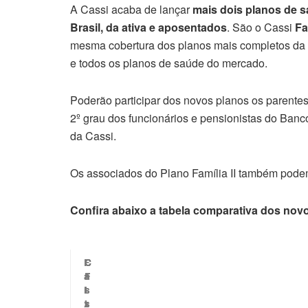
A Cassi acaba de lançar
mais dois planos de s
Brasil, da ativa e aposentados
. São o Cassi
Fa
mesma cobertura dos planos mais completos da C
e todos os planos de saúde do mercado.
Poderão participar dos novos planos os parentes
2º grau dos funcionários e pensionistas do Banco
da Cassi.
Os associados do Plano Família II também podem
Confira abaixo a tabela comparativa dos novo
F
C
C
C
C
a
F
F
a
a
i
I
I
s
s
x
I
I
s
s